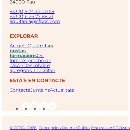
64000 Pau
+33 (0)5 24 37 00 59
+33 (0)6 26 77 88 21
aquitania@cfpoc.com
EXPLORAR
Arcuelh
Qui èm
Las
nostas
formacions
On
formà’s pròche de
casa ?
Descobrir e
apregondir l'occitan
ESTÀ’S EN CONTACTE
Contacte
Juntà’ns
Actualitats
© CFPÒc 2026
-
Concepcion Noemie Pulido
-
Realizacion SDOweb