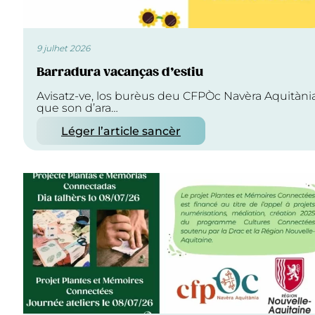
9 julhet 2026
Barradura vacanças d’estiu
Avisatz-ve, los burèus deu CFPÒc Navèra Aquitàni
que son d’ara…
Léger l’article sancèr