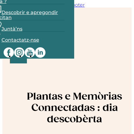
a ?
Skip to main content
Skip to footer
Descobrir e apregondir
ccitan
Juntà’ns
OC
Contactatz-nse
FR
Plantas e Memòrias
Connectadas : dia
descobèrta