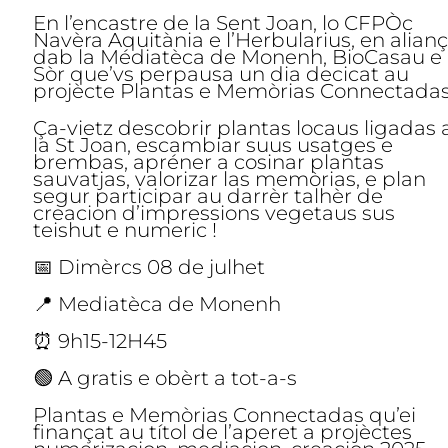
En l’encastre de la Sent Joan, lo CFPÒc
Navèra Aquitània e l’Herbularius, en alian
dab la Médiatèca de Monenh, BioCasau e
Sòr que’vs perpausa un dia decicat au
projècte Plantas e Memòrias Connectadas
Ça-vietz descobrir plantas locaus ligadas 
la St Joan, escambiar suus usatges e
brembas, apréner a cosinar plantas
sauvatjas, valorizar las memòrias, e plan
segur participar au darrèr talhèr de
creacion d’impressions vegetaus sus
teishut e numeric !
📅 Dimèrcs 08 de julhet
📍 Mediatèca de Monenh
⏰ 9h15-12H45
🟢 A gratis e obèrt a tot-a-s
Plantas e Memòrias Connectadas qu’ei
finançat au títol de l’aperet a projèctes