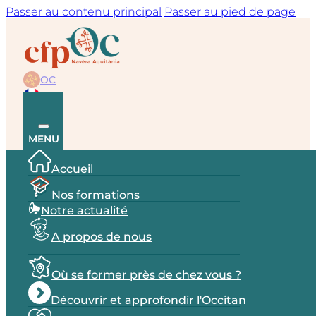
Passer au contenu principal
Passer au pied de page
OC
FR
MENU
Accueil
Nos formations
Notre actualité
A propos de nous
Où se former près de chez vous ?
Découvrir et approfondir l'Occitan