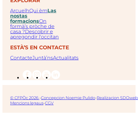
EXPLORAR
Arcuelh
Qui èm
Las
nostas
formacions
On
formà’s pròche de
casa ?
Descobrir e
apregondir l'occitan
ESTÀ’S EN CONTACTE
Contacte
Juntà’ns
Actualitats
© CFPÒc 2026
-
Concepcion Noemie Pulido
-
Realizacion SDOweb
Mencions legaus
-
CGV