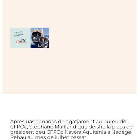
Après uas annadas d’engatjament au burèu deu
CFPÒc, Stephane Maffrand que deishè la plaça de
president deu CFPÒc Navèra Aquitània a Nadège
Pehau au mes de julhet passat.