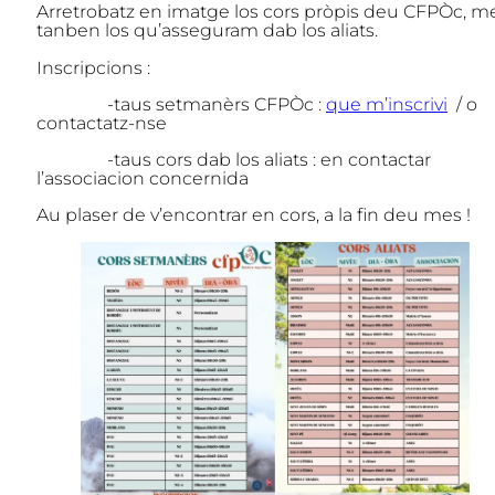
Arretrobatz en imatge los cors pròpis deu CFPÒc, m
tanben los qu’asseguram dab los aliats.
Inscripcions :
-taus setmanèrs CFPÒc :
que m’inscrivi
/ o
contactatz-nse
-taus cors dab los aliats : en contactar
l’associacion concernida
Au plaser de v’encontrar en cors, a la fin deu mes !