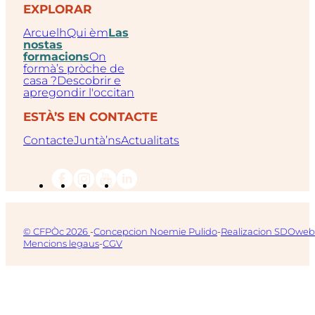
EXPLORAR
Arcuelh
Qui èm
Las
nostas
formacions
On
formà’s pròche de
casa ?
Descobrir e
apregondir l'occitan
ESTÀ’S EN CONTACTE
Contacte
Juntà’ns
Actualitats
© CFPÒc 2026
-
Concepcion Noemie Pulido
-
Realizacion SDOweb
Mencions legaus
-
CGV