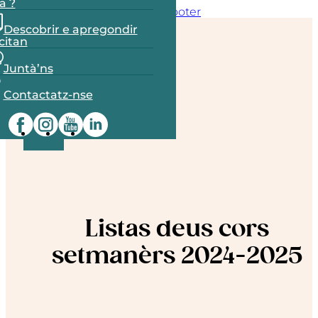
a ?
Skip to main content
Skip to footer
Descobrir e apregondir
ccitan
Juntà’ns
OC
Contactatz-nse
FR
Listas deus cors
setmanèrs 2024-2025