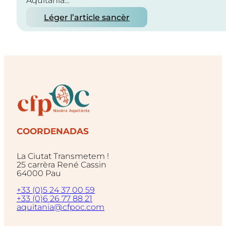
Aquitània…
Léger l’article sancèr
COORDENADAS
La Ciutat Transmetem !
25 carrèra René Cassin
64000 Pau
+33 (0)5 24 37 00 59
+33 (0)6 26 77 88 21
aquitania@cfpoc.com