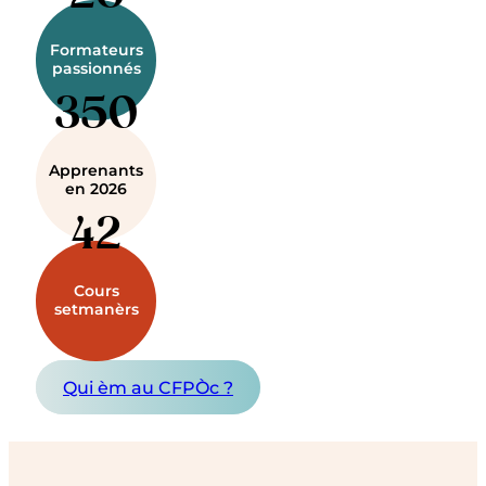
Formateurs
passionnés
350
Apprenants
en 2026
43
Cours
setmanèrs
Qui èm au CFPÒc ?