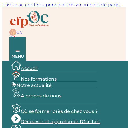
Passer au contenu principal
Passer au pied de page
OC
FR
MENU
Accueil
Nos formations
Notre actualité
A propos de nous
Où se former près de chez vous ?
Découvrir et approfondir l'Occitan