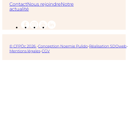
Contact
Nous rejoindre
Notre
actualité
© CFPÒc 2026
-
Conception Noemie Pulido
-
Réalisation SDOweb
-
Mentions légales
-
CGV