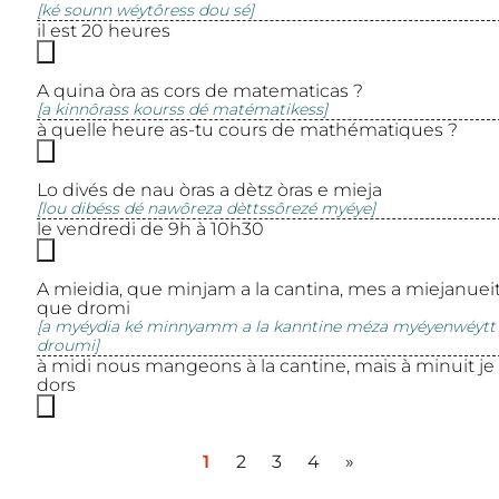
[ké sounn wéytôress dou sé]
il est 20 heures
A quina òra as cors de matematicas ?
[a kinnôrass kourss dé matématikess]
à quelle heure as-tu cours de mathématiques ?
Lo divés de nau òras a dètz òras e mieja
[lou dibéss dé nawôreza dèttssôrezé myéye]
le vendredi de 9h à 10h30
A mieidia, que minjam a la cantina, mes a miejanueit
que dromi
[a myéydia ké minnyamm a la kanntine méza myéyenwéytt
droumi]
à midi nous mangeons à la cantine, mais à minuit je
dors
1
2
3
4
»