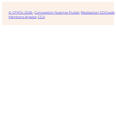
© CFPÒc 2026
-
Conception Noemie Pulido
-
Réalisation SDOweb
-
Mentions légales
-
CGV