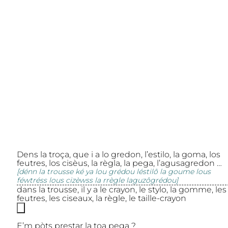
Dens la troça, que i a lo gredon, l’estilo, la goma, los
feutres, los cisèus, la règla, la pega, l’agusagredon …
[dénn la trousse ké ya lou grédou léstilô la goume lous
féwtréss lous cizèwss la rrègle laguzôgrédou]
dans la trousse, il y a le crayon, le stylo, la gomme, les
feutres, les ciseaux, la règle, le taille-crayon
E’m pòts prestar la toa pega ?