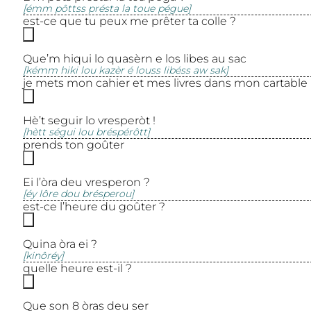
[émm pôttss présta la toue pégue]
est-ce que tu peux me prêter ta colle ?
Que’m hiqui lo quasèrn e los libes au sac
[kémm hiki lou kazèr é louss libéss aw sak]
je mets mon cahier et mes livres dans mon cartable
Hè’t seguir lo vresperòt !
[hètt ségui lou bréspérôtt]
prends ton goûter
Ei l’òra deu vresperon ?
[éy lôre dou brésperou]
est-ce l’heure du goûter ?
Quina òra ei ?
[kinôréy]
quelle heure est-il ?
Que son 8 òras deu ser