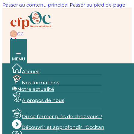
Passer au contenu principal
Passer au pied de page
OC
FR
MENU
Accueil
Nos formations
Notre actualité
A propos de nous
Où se former près de chez vous ?
Découvrir et approfondir l'Occitan