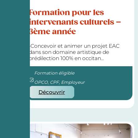
Formation pour les
intervenants culturels –
3ème année
-Concevoir et animer un projet EAC
dans son domaine artistique de
prédilection 100% en occitan...
Formation éligible
OPCO, CPF, Employeur
Découvrir