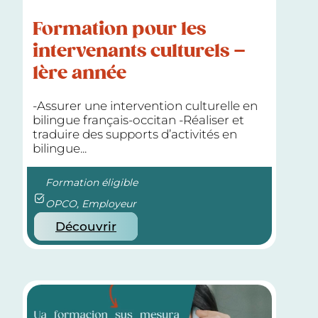
Formation pour les
intervenants culturels –
1ère année
-Assurer une intervention culturelle en
bilingue français-occitan -Réaliser et
traduire des supports d’activités en
bilingue...
Formation éligible
OPCO, Employeur
Découvrir