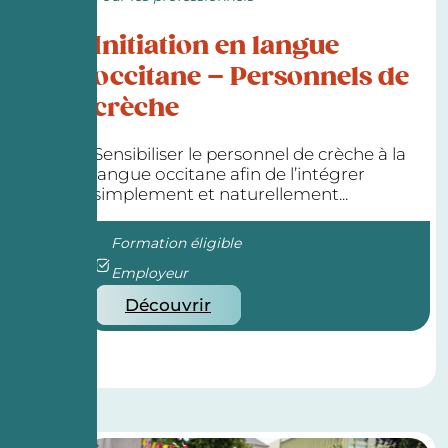
Initiation en langue
occitane – Personnels de
crèche
Sensibiliser le personnel de crèche à la
langue occitane afin de l’intégrer
simplement et naturellement...
Formation éligible
Employeur
Découvrir