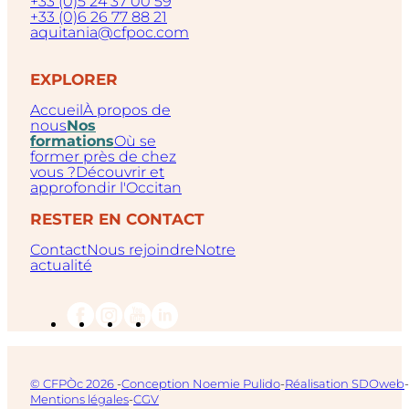
+33 (0)5 24 37 00 59
+33 (0)6 26 77 88 21
aquitania@cfpoc.com
EXPLORER
Accueil
À propos de
nous
Nos
formations
Où se
former près de chez
vous ?
Découvrir et
approfondir l'Occitan
RESTER EN CONTACT
Contact
Nous rejoindre
Notre
actualité
© CFPÒc 2026
-
Conception Noemie Pulido
-
Réalisation SDOweb
-
Mentions légales
-
CGV