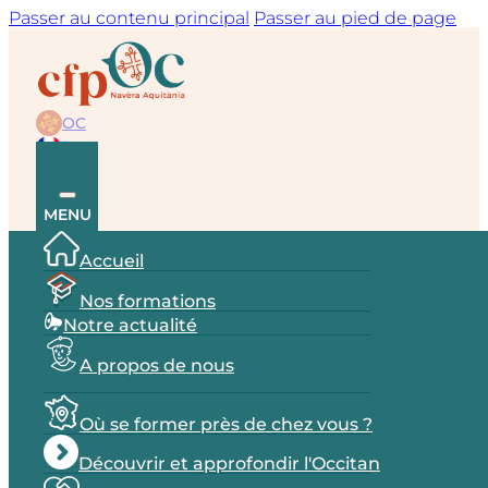
Passer au contenu principal
Passer au pied de page
OC
FR
MENU
Accueil
Nos formations
Notre actualité
A propos de nous
Où se former près de chez vous ?
Découvrir et approfondir l'Occitan