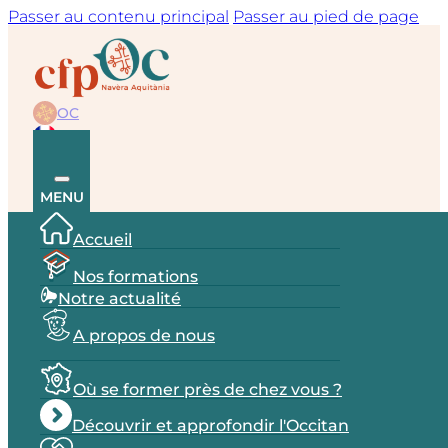
Passer au contenu principal
Passer au pied de page
OC
FR
MENU
Accueil
Nos formations
Notre actualité
A propos de nous
Où se former près de chez vous ?
Découvrir et approfondir l'Occitan