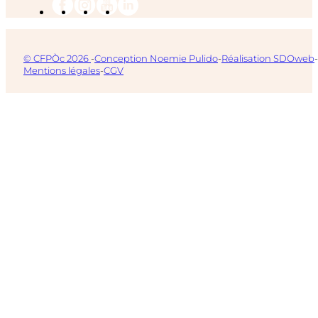
© CFPÒc 2026
-
Conception Noemie Pulido
-
Réalisation SDOweb
-
Mentions légales
-
CGV