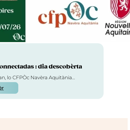
onnectadas : dia descobèrta
oan, lo CFPÒc Navèra Aquitània…
èr