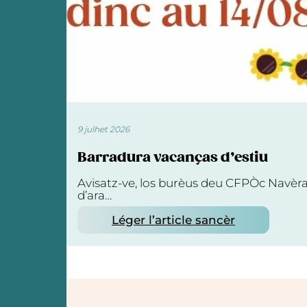
9 julhet 2026
Barradura vacanças d’estiu
Avisatz-ve, los burèus deu CFPÒc Navèr
d’ara…
Léger l’article sancèr