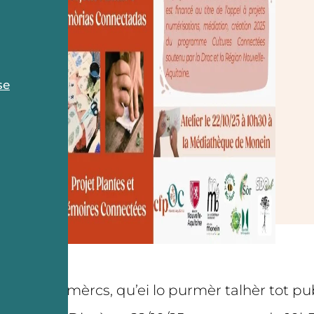
se
Dimèrcs, qu’ei lo purmèr talhèr tot pu