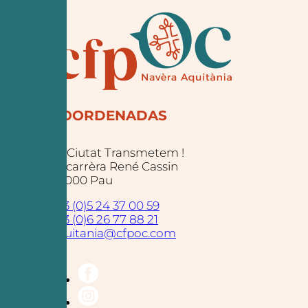
COORDENADAS
La Ciutat Transmetem !
25 carrèra René Cassin
64000 Pau
+33 (0)5 24 37 00 59
+33 (0)6 26 77 88 21
aquitania@cfpoc.com