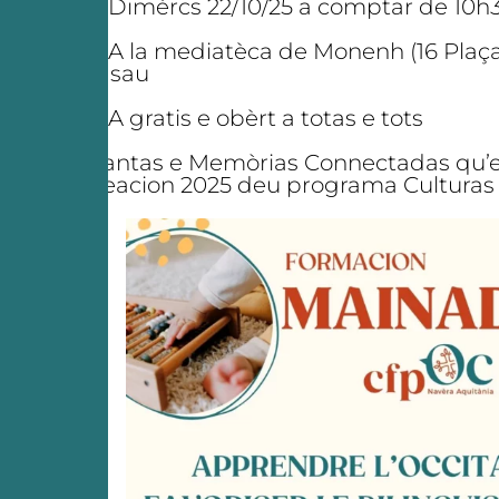
-> Dimèrcs 22/10/25 a comptar de 10h
-> A la mediatèca de Monenh (16 Plaç
Casau
-> A gratis e obèrt a totas e tots
Plantas e Memòrias Connectadas qu’ei 
creacion 2025 deu programa Culturas 