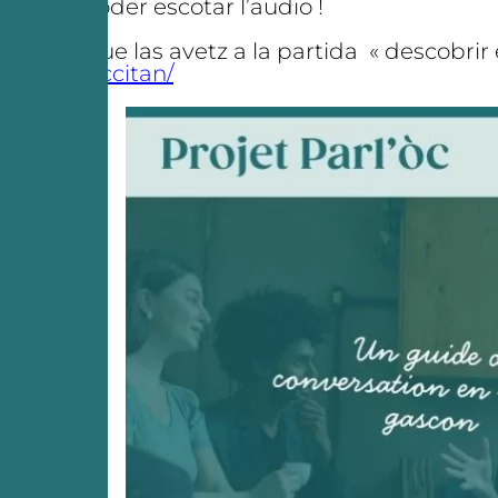
poder escotar l’audio !
Que las avetz a la partida « descobrir 
loccitan/