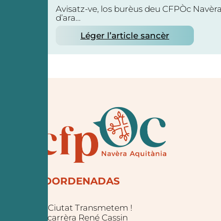
Avisatz-ve, los burèus deu CFPÒc Navèr
d’ara…
Léger l’article sancèr
COORDENADAS
La Ciutat Transmetem !
25 carrèra René Cassin