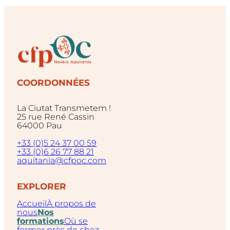
COORDONNÉES
La Ciutat Transmetem !
25 rue René Cassin
64000 Pau
+33 (0)5 24 37 00 59
+33 (0)6 26 77 88 21
aquitania@cfpoc.com
EXPLORER
Accueil
À propos de
nous
Nos
formations
Où se
former près de chez