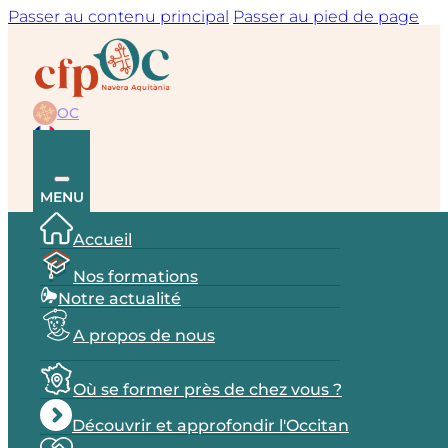
Passer au contenu principal
Passer au pied de page
OC
FR
MENU
Accueil
Nos formations
Notre actualité
A propos de nous
Où se former près de chez vous ?
Découvrir et approfondir l'Occitan