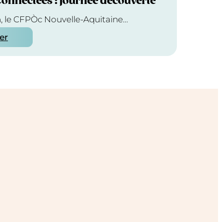
Connectées : journée découverte
n, le CFPÒc Nouvelle-Aquitaine…
ier