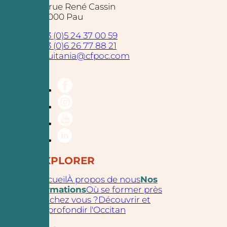
25 rue René Cassin
64000 Pau
+33 (0)5 24 37 00 59
+33 (0)6 26 77 88 21
aquitania@cfpoc.com
EXPLORER
Accueil
À propos de nous
Nos
formations
Où se former près
de chez vous ?
Découvrir et
approfondir l'Occitan