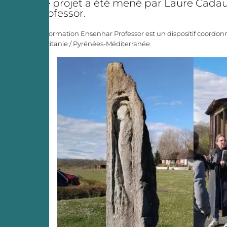
Ce projet a été mené par Laure Cadaux
Professor.
La formation Ensenhar Professor est un dispositif coordonn
Occitanie / Pyrénées-Méditerranée.