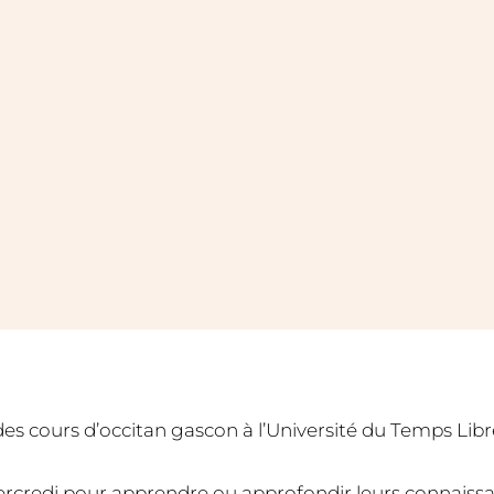
s cours d’occitan gascon à l’Université du Temps Libre 
rcredi pour apprendre ou approfondir leurs connaissan