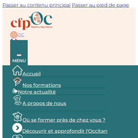
Passer au contenu principal
Passer au pied de page
OC
FR
MENU
Accueil
Nos formations
Notre actualité
A propos de nous
Où se former près de chez vous ?
Découvrir et approfondir l'Occitan